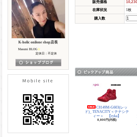
販売価格
10,2
在庫状況
1枚
購入数
K-holic onilone shop店長
Masumi BLOG
☆
定休日：不定休
C8149M-G603(レッ
ド)_ TENACITY＜テナシテ
ィー＞ 【ryka】
8,800円(内税)