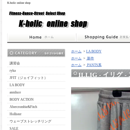
K-holic online shop
ホーム
>
LA BODY
ホーム
>
新作
講習会
ホーム
>
PANTS系
ryka
ILLIG - イリグ
JFIT（ジェイフィット）
LA BODY
anniluce
BODY ACTION
Abercrombie&Fitch
Hollister
ウェーブストレッチリング
SALE