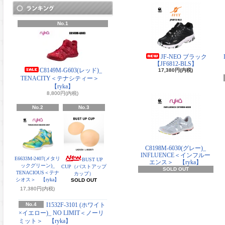
No.1
JF-NEO ブラック
【JF6812-BLS】
C8149M-G603(レッド)_
17,380円(内税)
TENACITY＜テナシティー＞
【ryka】
8,800円(内税)
No.2
No.3
C8198M-6030(グレー)_
INFLUENCE＜インフルー
E6633M-2407(メタリ
BUST UP
エンス＞ 【ryka】
ックグリーン)_
CUP（バストアップ
SOLD OUT
TENACIOUS＜テナ
カップ）
シオス＞ 【ryka】
SOLD OUT
17,380円(内税)
No.4
I1532F-3101 (ホワイト
×イエロー)_ NO LIMIT＜ノーリ
ミット＞ 【ryka】