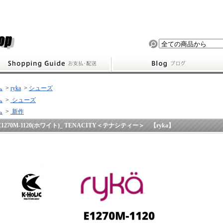
ム
>
ryka
>
シューズ
ム
>
シューズ
ム
>
新作
E1270M-1120(ホワイト)_ TENACITY＜テナシティー＞ 【ryka】