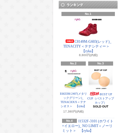
No.1
C8149M-G603(レッド)_
TENACITY＜テナシティー＞
【ryka】
8,800円(内税)
No.2
No.3
E6633M-2407(メタリ
BUST UP
ックグリーン)_
CUP（バストアップ
TENACIOUS＜テナ
カップ）
シオス＞ 【ryka】
SOLD OUT
17,380円(内税)
No.4
I1532F-3101 (ホワイト
×イエロー)_ NO LIMIT＜ノーリ
ミット＞ 【ryka】