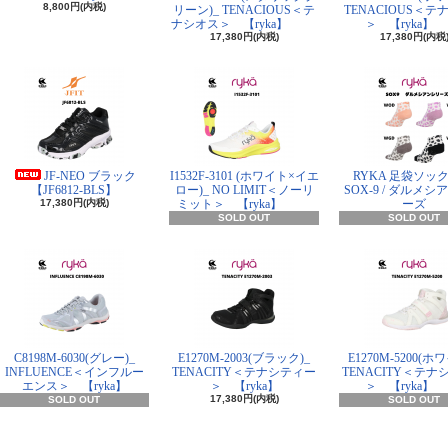
8,800円(内税)
リーン)_ TENACIOUS＜テ
TENACIOUS＜テ
ナシオス＞ 【ryka】
＞ 【ryka】
17,380円(内税)
17,380円(内税
JF-NEO ブラック
I1532F-3101 (ホワイト×イエ
RYKA 足袋ソック
【JF6812-BLS】
ロー)_ NO LIMIT＜ノーリ
SOX-9 / ダルメ
17,380円(内税)
ミット＞ 【ryka】
ーズ
SOLD OUT
SOLD OUT
C8198M-6030(グレー)_
E1270M-2003(ブラック)_
E1270M-5200(ホ
INFLUENCE＜インフルー
TENACITY＜テナシティー
TENACITY＜テナ
エンス＞ 【ryka】
＞ 【ryka】
＞ 【ryka】
17,380円(内税)
SOLD OUT
SOLD OUT