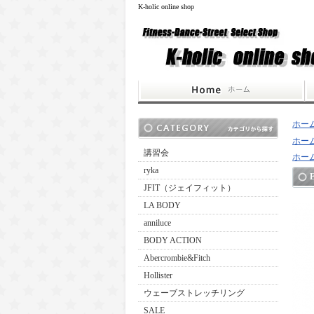
K-holic online shop
ホー
ホー
講習会
ホー
ryka
JFIT（ジェイフィット）
LA BODY
anniluce
BODY ACTION
Abercrombie&Fitch
Hollister
ウェーブストレッチリング
SALE