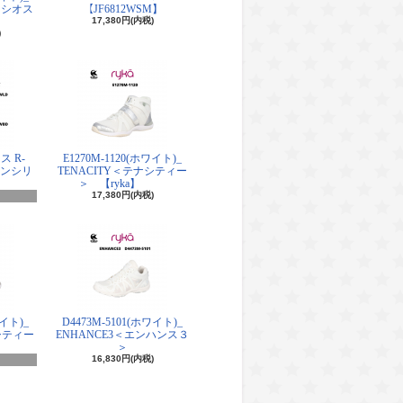
ナシオス
【JF6812WSM】
17,380円(内税)
)
ス R-
E1270M-1120(ホワイト)_
シアンシリ
TENACITY＜テナシティー
＞ 【ryka】
17,380円(内税)
ワイト)_
D4473M-5101(ホワイト)_
シティー
ENHANCE3＜エンハンス３
＞
16,830円(内税)