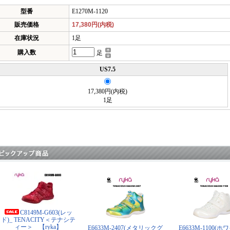
型番
E1270M-1120
販売価格
17,380円(内税)
在庫状況
1足
購入数
足
US7.5
17,380円(内税)
1足
C8149M-G603(レッ
ド)_ TENACITY＜テナシテ
ィー＞ 【ryka】
E6633M-2407(メタリックグ
E6633M-1100(ホ