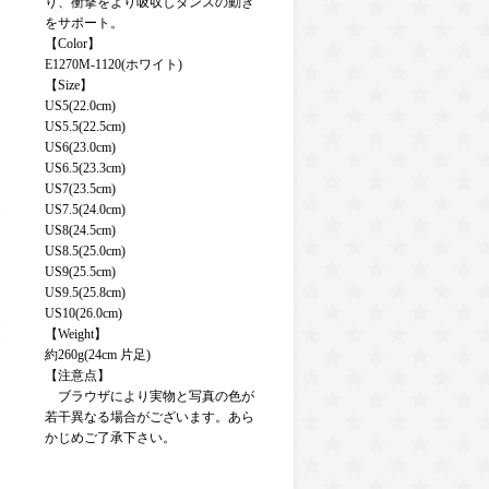
り、衝撃をより吸収しダンスの動き
をサポート。
【Color】
E1270M-1120(ホワイト)
【Size】
US5(22.0cm)
US5.5(22.5cm)
US6(23.0cm)
US6.5(23.3cm)
US7(23.5cm)
US7.5(24.0cm)
US8(24.5cm)
US8.5(25.0cm)
US9(25.5cm)
US9.5(25.8cm)
US10(26.0cm)
【Weight】
約260g(24cm 片足)
【注意点】
ブラウザにより実物と写真の色が
若干異なる場合がございます。あら
かじめご了承下さい。