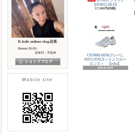
JF-NEO ブラック
【JF6812-BLS】
17,380円(内税)
K-holic onilone shop店長
Masumi BLOG
☆
定休日：不定休
C8198M-6030(グレー)_
INFLUENCE＜インフルー
エンス＞ 【ryka】
SOLD OUT