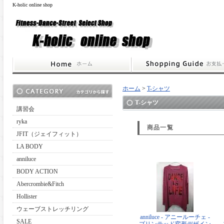
K-holic online shop
ホーム
>
T-シャツ
T-シャツ
講習会
ryka
商品一覧
JFIT（ジェイフィット）
LA BODY
anniluce
BODY ACTION
Abercrombie&Fitch
Hollister
ウェーブストレッチリング
anniluce - アニールーチェ -
SALE