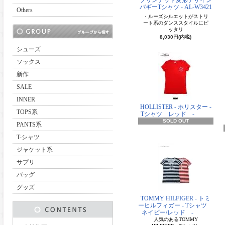
プリンテッド変形デザイン
バギーTシャツ - AL-W3421
Others
・ルーズシルエットがストリ
ート系のダンススタイルにピ
ッタリ
8,030円(内税)
シューズ
ソックス
新作
SALE
INNER
HOLLISTER - ホリスター -
TOPS系
Tシャツ レッド -
SOLD OUT
PANTS系
T-シャツ
ジャケット系
サプリ
バッグ
グッズ
TOMMY HILFIGER - トミ
ーヒルフィガー - Tシャツ
ネイビー/レッド -
人気のあるTOMMY