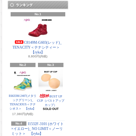
No.1
C8149M-G603(レッド)_
TENACITY＜テナシティー＞
【ryka】
8,800円(内税)
No.2
No.3
E6633M-2407(メタリ
BUST UP
ックグリーン)_
CUP（バストアップ
TENACIOUS＜テナ
カップ）
シオス＞ 【ryka】
SOLD OUT
17,380円(内税)
No.4
I1532F-3101 (ホワイト
×イエロー)_ NO LIMIT＜ノーリ
ミット＞ 【ryka】