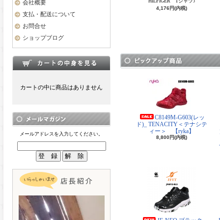
HILFIGER Tシャツ♪
会社概要
4,176円(内税)
支払・配送について
お問合せ
ショップブログ
カートの中に商品はありません
C8149M-G603(レッ
ド)_ TENACITY＜テナシテ
ィー＞ 【ryka】
メールアドレスを入力してください。
8,800円(内税)