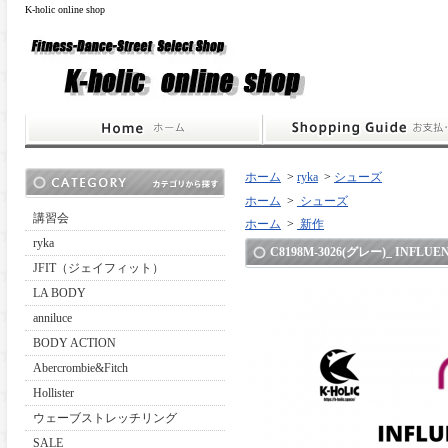
K-holic online shop
ホーム
>
ryka
>
シューズ
ホーム
>
シューズ
講習会
ホーム
>
新作
ryka
C8198M-3026(グレー)_ IN
JFIT（ジェイフィット）
LA BODY
anniluce
BODY ACTION
Abercrombie&Fitch
Hollister
ウェーブストレッチリング
SALE