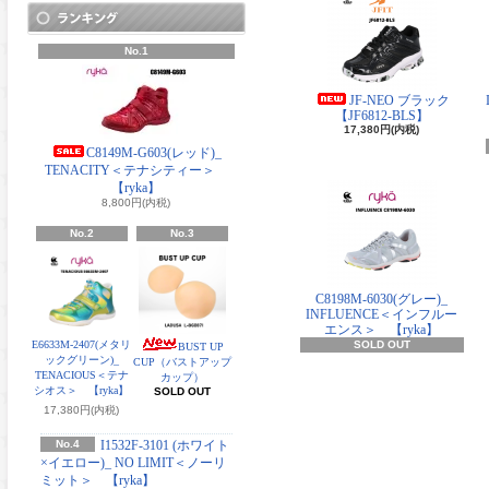
No.1
JF-NEO ブラック
【JF6812-BLS】
17,380円(内税)
C8149M-G603(レッド)_
TENACITY＜テナシティー＞
【ryka】
8,800円(内税)
No.2
No.3
C8198M-6030(グレー)_
INFLUENCE＜インフルー
エンス＞ 【ryka】
E6633M-2407(メタリ
SOLD OUT
BUST UP
ックグリーン)_
CUP（バストアップ
TENACIOUS＜テナ
カップ）
シオス＞ 【ryka】
SOLD OUT
17,380円(内税)
No.4
I1532F-3101 (ホワイト
×イエロー)_ NO LIMIT＜ノーリ
ミット＞ 【ryka】