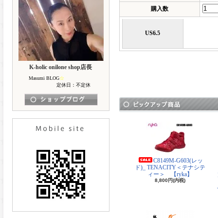
購入数
US6.5
K-holic onilone shop店長
Masumi BLOG
☆
定休日：不定休
C8149M-G603(レッ
ド)_ TENACITY＜テナシテ
ィー＞ 【ryka】
8,800円(内税)