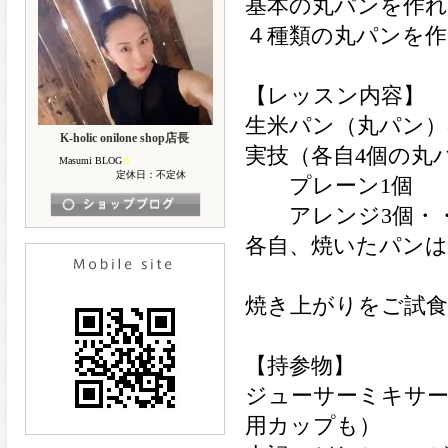
基本の丸パンを作
４種類の丸パンを作
【レッスン内容】
生米パン（丸パン
K-holic onilone shop店長
実技（各自4個の丸
Masumi BLOG
☆
定休日：不定休
プレーン1個
アレンジ3個・・
各自、焼いたパン
焼き上がりをご試
【持参物】
ジューサーミキサ
用カップも）