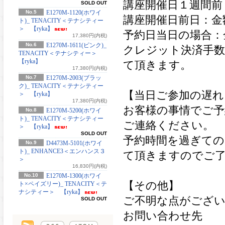
講座開催日１週間前
SOLD OUT
No.5
E1270M-1120(ホワイ
講座開催日前日：金
ト)_ TENACITY＜テナシティー
＞ 【ryka】
予約日当日の場合：金
17,380円(内税)
No.6
E1270M-1611(ピンク)_
クレジット決済手数
TENACITY＜テナシティー＞
【ryka】
て頂きます。
17,380円(内税)
No.7
E1270M-2003(ブラッ
ク)_ TENACITY＜テナシティー
【当日ご参加の遅れ
＞ 【ryka】
17,380円(内税)
お客様の事情でご予
No.8
E1270M-5200(ホワイ
ト)_ TENACITY＜テナシティー
ご連絡ください。
＞ 【ryka】
SOLD OUT
予約時間を過ぎての
No.9
D4473M-5101(ホワイ
ト)_ ENHANCE3＜エンハンス３
て頂きますのでご
＞
16,830円(内税)
No.10
E1270M-1300(ホワイ
【その他】
ト×ペイズリー)_ TENACITY＜テ
ナシティー＞ 【ryka】
ご不明な点がござ
SOLD OUT
お問い合わせ先