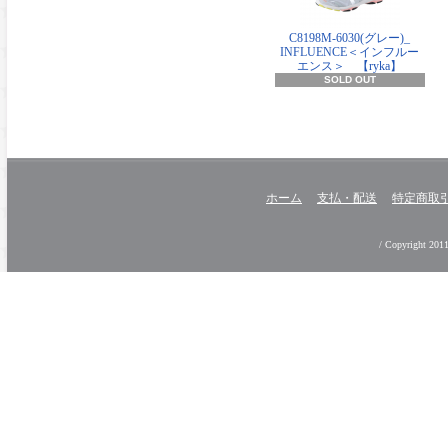
C8198M-6030(グレー)_
INFLUENCE＜インフルー
エンス＞ 【ryka】
SOLD OUT
ホーム
支払・配送
特定商取
/ Copyright 2011