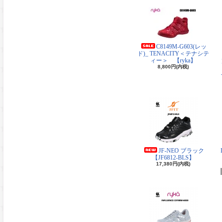
C8149M-G603(レッ
ド)_ TENACITY＜テナシテ
ィー＞ 【ryka】
8,800円(内税)
JF-NEO ブラック
【JF6812-BLS】
17,380円(内税)