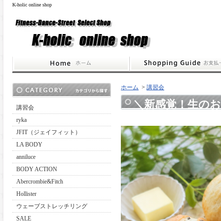
K-holic online shop
ホーム
>
講習会
＼新感覚！生の
講習会
ryka
JFIT（ジェイフィット）
LA BODY
anniluce
BODY ACTION
Abercrombie&Fitch
Hollister
ウェーブストレッチリング
SALE