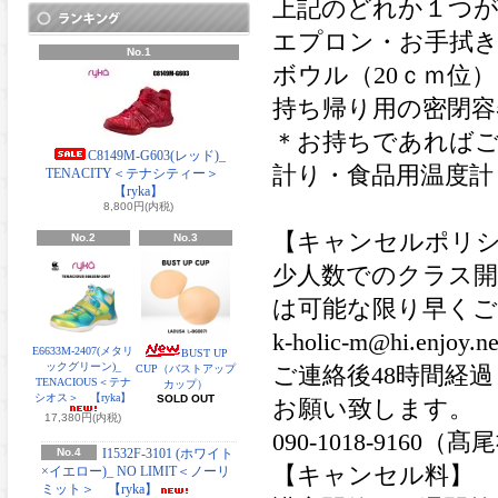
上記のどれか１つ
エプロン・お手拭き
No.1
ボウル（20ｃｍ位
持ち帰り用の密閉容器
＊お持ちであれば
C8149M-G603(レッド)_
計り・食品用温度計
TENACITY＜テナシティー＞
【ryka】
8,800円(内税)
【キャンセルポリ
No.2
No.3
少人数でのクラス開
は可能な限り早く
k-holic-m@hi.e
E6633M-2407(メタリ
BUST UP
ックグリーン)_
CUP（バストアップ
ご連絡後48時間経
TENACIOUS＜テナ
カップ）
シオス＞ 【ryka】
SOLD OUT
お願い致します。
17,380円(内税)
090-1018-9160（
No.4
I1532F-3101 (ホワイト
【キャンセル料】
×イエロー)_ NO LIMIT＜ノーリ
ミット＞ 【ryka】