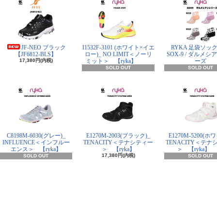
JF-NEO ブラック
I1532F-3101 (ホワイト×イエ
RYKA 足袋ソック
【JF6812-BLS】
ロー)_ NO LIMIT＜ノーリ
SOX-9 / ダルメ
17,380円(内税)
ミット＞ 【ryka】
ーズ
SOLD OUT
SOLD OUT
C8198M-6030(グレー)_
E1270M-2003(ブラック)_
E1270M-5200(ホ
INFLUENCE＜インフルー
TENACITY＜テナシティー
TENACITY＜テナ
エンス＞ 【ryka】
＞ 【ryka】
＞ 【ryka】
17,380円(内税)
SOLD OUT
SOLD OUT