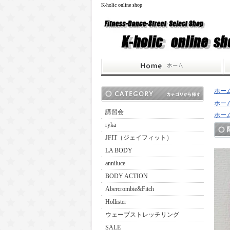
K-holic online shop
ホー
ホー
講習会
ホー
ryka
JFIT（ジェイフィット）
LA BODY
anniluce
BODY ACTION
Abercrombie&Fitch
Hollister
ウェーブストレッチリング
SALE