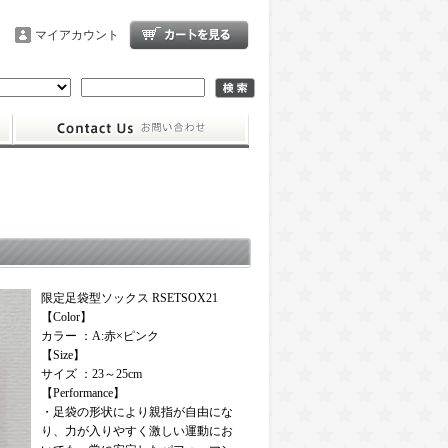
マイアカウント
限定足袋型ソックス RSETSOX21
【Color】
カラー ：A:赤×ピンク
【Size】
サイズ ：23～25cm
【Performance】
・足袋の形状により親指が自由にな
り、力が入りやすく激しい運動にお