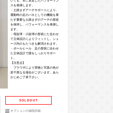
いても、常に安定したパフォーマン
スを発揮します。
・土踏まずアーチサポートにより、
運動時の足のバネとしての機能を果
たす重要な土踏まずのアーチの形状
を保持し、パフォーマンスを発揮し
ます。
・母趾球・小趾球の形状にた合わせ
て立体設計によりフィットし、シュ
ーズ内のもたつきも解消されます。
・ボールヒール 足の形状に合わせ
た立体設計で踵をしっかりサポー
ト。
【注意点】
ブラウザにより実物と写真の色が
若干異なる場合がございます。あら
かじめご了承下さい。
SOLDOUT
オプションの値段詳細