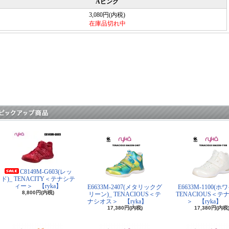
Aピンク
3,080円(内税)
在庫品切れ中
C8149M-G603(レッ
ド)_ TENACITY＜テナシテ
ィー＞ 【ryka】
E6633M-2407(メタリックグ
E6633M-1100(ホ
8,800円(内税)
リーン)_ TENACIOUS＜テ
TENACIOUS＜テ
ナシオス＞ 【ryka】
＞ 【ryka】
17,380円(内税)
17,380円(内税