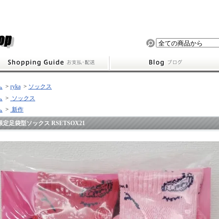
ム
>
ryka
>
ソックス
ム
>
ソックス
ム
>
新作
限定足袋型ソックス RSETSOX21