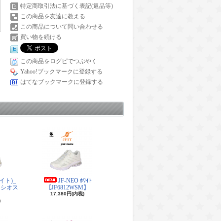
特定商取引法に基づく表記(返品等)
この商品を友達に教える
この商品について問い合わせる
買い物を続ける
この商品をログピでつぶやく
Yahoo!ブックマークに登録する
はてなブックマークに登録する
ワイト)_
JF-NEO ﾎﾜｲﾄ
ナシオス
【JF6812WSM】
17,380円(内税)
)