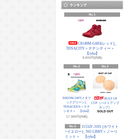
No.1
C8149M-G603(レッド)_
TENACITY＜テナシティー＞
【ryka】
8,800円(内税)
No.2
No.3
E6633M-2407(メタリ
BUST UP
ックグリーン)_
CUP（バストアップ
TENACIOUS＜テナ
カップ）
シオス＞ 【ryka】
SOLD OUT
17,380円(内税)
No.4
I1532F-3101 (ホワイト
×イエロー)_ NO LIMIT＜ノーリ
ミット＞ 【ryka】