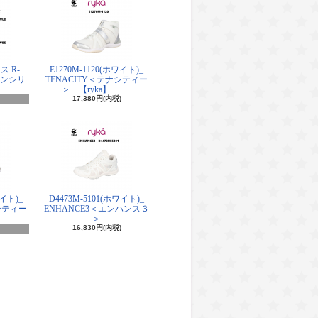
ス R-
E1270M-1120(ホワイト)_
シアンシリ
TENACITY＜テナシティー
＞ 【ryka】
17,380円(内税)
ワイト)_
D4473M-5101(ホワイト)_
シティー
ENHANCE3＜エンハンス３
＞
16,830円(内税)